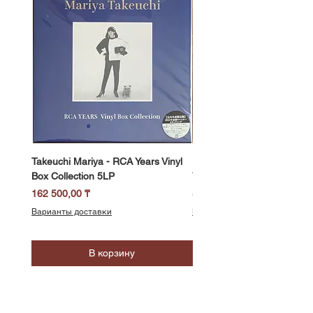
Takeuchi Mariya - RCA Years Vinyl
Fukui Ryo - Mellow Dream 
Box Collection 5LP
Vinyl) LP
Цена
Цена
162 500,00 ₸
58 500,00 ₸
Варианты доставки
Варианты доставки
В корзину