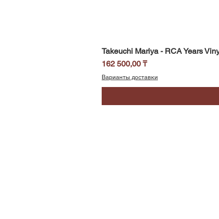
Takeuchi Mariya - RCA Years Viny
Цена
162 500,00 ₸
Варианты доставки
SoundBar
Республика Казахстан
Алматы