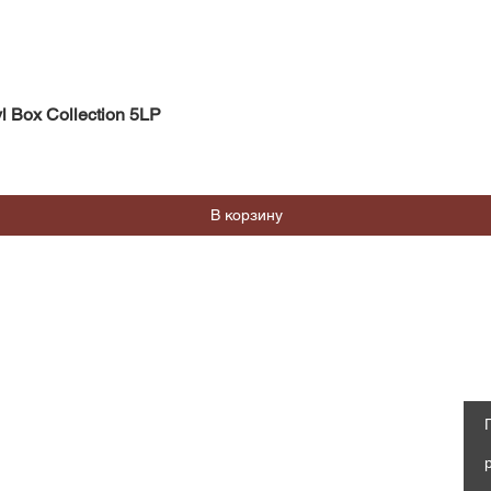
Быстрый просмотр
l Box Collection 5LP
В корзину
Магазин
Социальные сети
Часто задаваемые вопросы
Facebook
Доставка и возврат