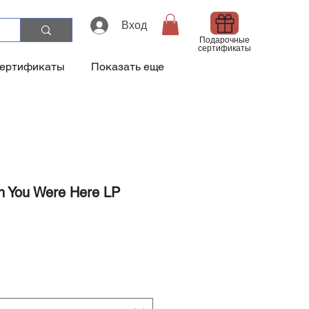
Вход
Подарочные
сертификаты
сертификаты
Показать еще
sh You Were Here LP
на