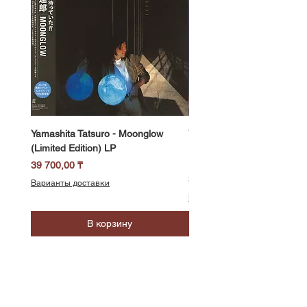
Yamashita Tatsuro - Moonglow
Yamashita Tatsuro - Pocket
(Limited Edition) LP
(2025 Vinyl Edition, Limited
LP
Цена
39 700,00 ₸
Цена
39 700,00 ₸
Варианты доставки
Варианты доставки
В корзину