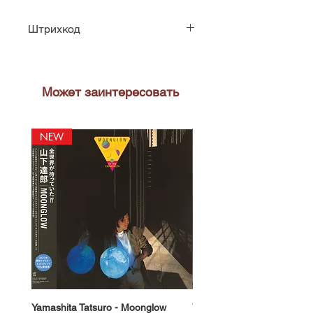
Штрихкод
42282917911
Может заинтересовать
NEW
NEW
Yamashita Tatsuro - Moonglow
Yamashita Tatsuro - Pocket