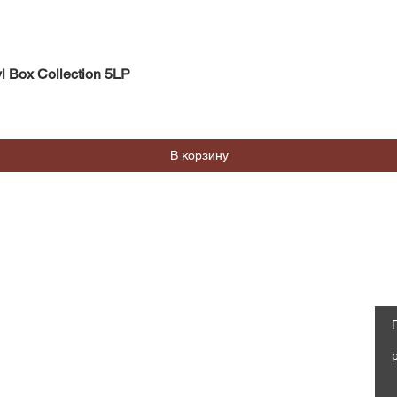
Быстрый просмотр
l Box Collection 5LP
В корзину
Магазин
Социальные сети
Часто задаваемые вопросы
Facebook
Доставка и возврат
Политика магазина, Оферта
Instagram