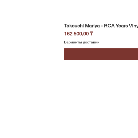
Takeuchi Mariya - RCA Years Viny
Цена
162 500,00 ₸
Варианты доставки
SoundBar
Республика Казахстан
Алматы
Телефон/WhatsApp: