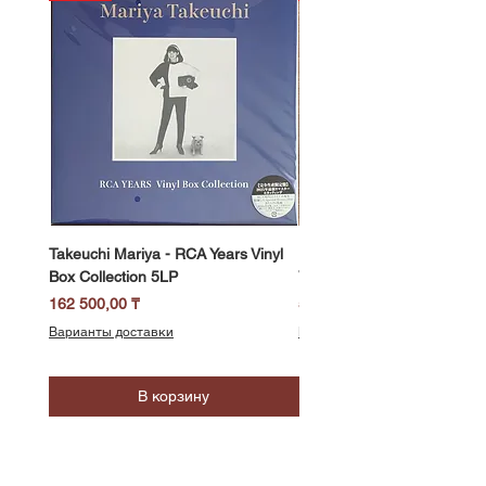
Takeuchi Mariya - RCA Years Vinyl
Fukui Ryo - Mellow Dream 
Box Collection 5LP
Vinyl) LP
Цена
Цена
162 500,00 ₸
58 500,00 ₸
Варианты доставки
Варианты доставки
В корзину