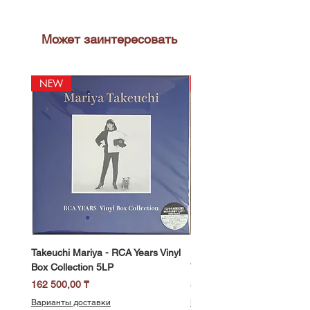
Может заинтересовать
NEW
NEW
Takeuchi Mariya - RCA Years Vinyl
Fukui Ryo - Mellow Dream 
Box Collection 5LP
Vinyl) LP
Цена
Цена
162 500,00 ₸
58 500,00 ₸
Варианты доставки
Варианты доставки