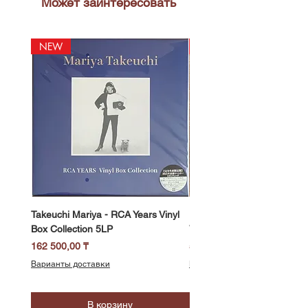
Может заинтересовать
NEW
NEW
Takeuchi Mariya - RCA Years Vinyl
Fukui Ryo - Mellow Dream 
Box Collection 5LP
Vinyl) LP
Цена
Цена
162 500,00 ₸
58 500,00 ₸
Варианты доставки
Варианты доставки
В корзину