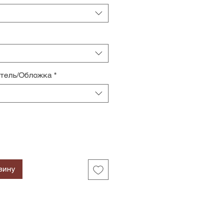
итель/Обложка
*
зину