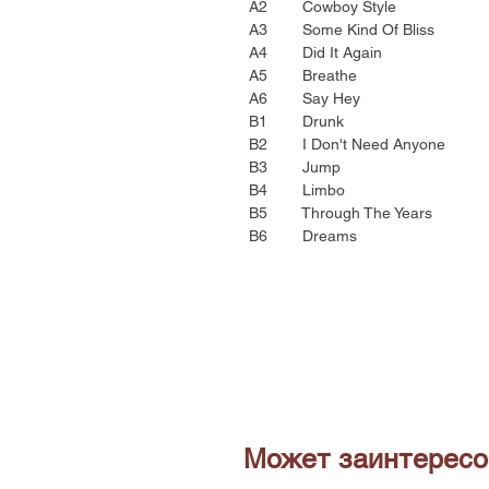
A2 Cowboy Style
A3 Some Kind Of Bliss
A4 Did It Again
A5 Breathe
A6 Say Hey
B1 Drunk
B2 I Don't Need Anyone
B3 Jump
B4 Limbo
B5 Through The Years
B6 Dreams
Может заинтересо