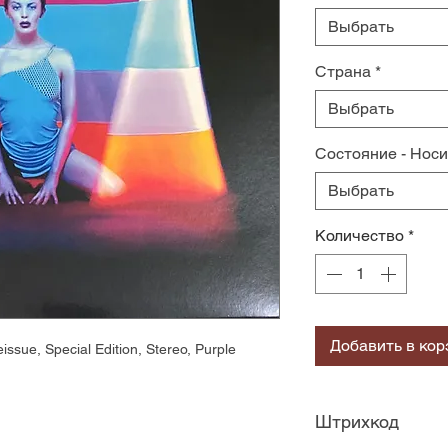
Выбрать
Страна
*
Выбрать
Состояние - Нос
Выбрать
Количество
*
Добавить в кор
ssue, Special Edition, Stereo, Purple
Штрихкод