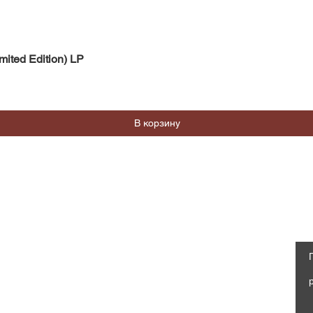
Быстрый просмотр
mited Edition) LP
В корзину
Магазин
Социальные сети
Часто задаваемые вопросы
Facebook
Доставка и возврат
Политика магазина, Оферта
Instagram