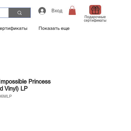
Вход
Подарочные
сертификаты
сертификаты
Показать еще
Impossible Princess
d Vinyl) LP
86MLP
а