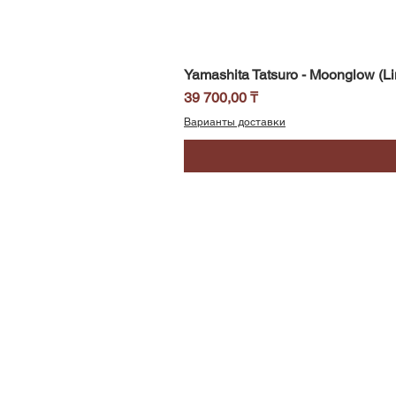
Yamashita Tatsuro - Moonglow (Li
Цена
39 700,00 ₸
Варианты доставки
SoundBar
Республика Казахстан
Алматы
Телефон/WhatsApp: