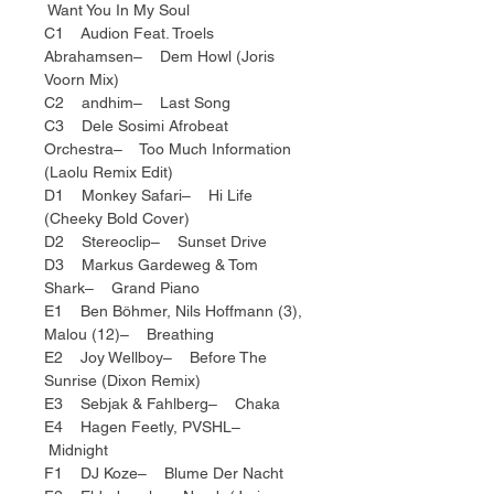
Want You In My Soul
C1 Audion Feat. Troels
Abrahamsen– Dem Howl (Joris
Voorn Mix)
C2 andhim– Last Song
C3 Dele Sosimi Afrobeat
Orchestra– Too Much Information
(Laolu Remix Edit)
D1 Monkey Safari– Hi Life
(Cheeky Bold Cover)
D2 Stereoclip– Sunset Drive
D3 Markus Gardeweg & Tom
Shark– Grand Piano
E1 Ben Böhmer, Nils Hoffmann (3),
Malou (12)– Breathing
E2 Joy Wellboy– Before The
Sunrise (Dixon Remix)
E3 Sebjak & Fahlberg– Chaka
E4 Hagen Feetly, PVSHL–
Midnight
F1 DJ Koze– Blume Der Nacht