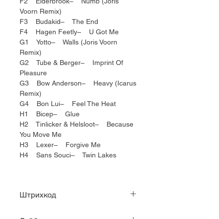
F2 Elderbrook– Numb (Joris
Voorn Remix)
F3 Budakid– The End
F4 Hagen Feetly– U Got Me
G1 Yotto– Walls (Joris Voorn
Remix)
G2 Tube & Berger– Imprint Of
Pleasure
G3 Bow Anderson– Heavy (Icarus
Remix)
G4 Bon Lui– Feel The Heat
H1 Bicep– Glue
H2 Tinlicker & Helsloot– Because
You Move Me
H3 Lexer– Forgive Me
H4 Sans Souci– Twin Lakes
Штрихкод
4251603282065