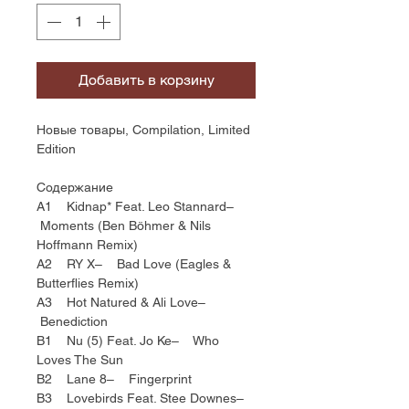
Добавить в корзину
Новые товары, Compilation, Limited
Edition
Содержание
A1 Kidnap* Feat. Leo Stannard–
Moments (Ben Böhmer & Nils
Hoffmann Remix)
A2 RY X– Bad Love (Eagles &
Butterflies Remix)
A3 Hot Natured & Ali Love–
Benediction
B1 Nu (5) Feat. Jo Ke– Who
Loves The Sun
B2 Lane 8– Fingerprint
B3 Lovebirds Feat. Stee Downes–