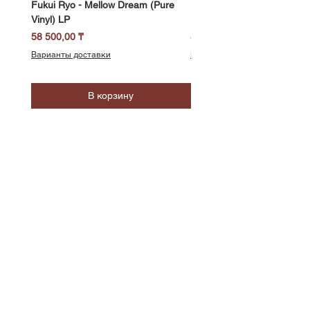
Fukui Ryo - Mellow Dream (Pure
DJ Notoya - Tokyo 1980s Vi
Vinyl) LP
Edition (Clear Purple Vinyl)
Цена
Цена
58 500,00 ₸
51 400,00 ₸
Варианты доставки
Варианты доставки
В корзину
SoundBar
Республика Казахстан
Алматы
Телефон/WhatsApp: