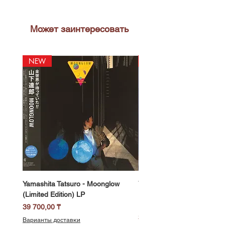
Может заинтересовать
NEW
NEW
Yamashita Tatsuro - Moonglow
Yamashita Tatsuro - Pocket
(Limited Edition) LP
(2025 Vinyl Edition, Limited
LP
Цена
39 700,00 ₸
Цена
39 700,00 ₸
Варианты доставки