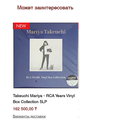
Может заинтересовать
NEW
NEW
Takeuchi Mariya - RCA Years Vinyl
Fukui Ryo - Mellow Dream 
Box Collection 5LP
Vinyl) LP
Цена
Цена
162 500,00 ₸
58 500,00 ₸
Варианты доставки
Варианты доставки