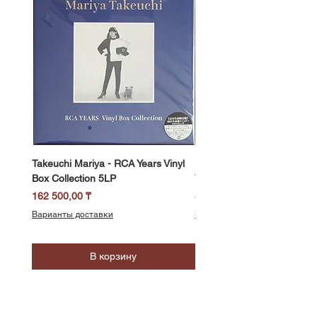
Takeuchi Mariya - RCA Years Vinyl
Fukui Ryo - Mellow Dream 
Box Collection 5LP
Vinyl) LP
Цена
Цена
162 500,00 ₸
58 500,00 ₸
Варианты доставки
Варианты доставки
В корзину