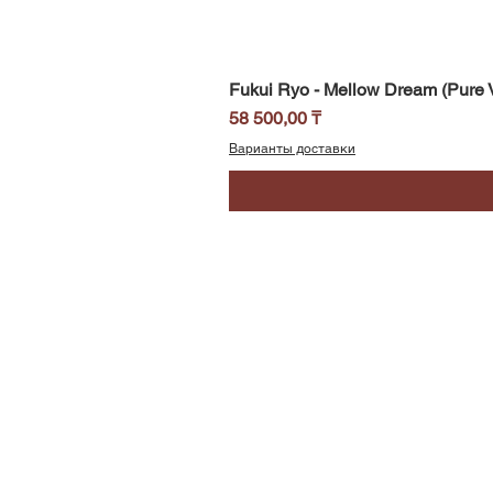
Fukui Ryo - Mellow Dream (Pure V
Цена
58 500,00 ₸
Варианты доставки
SoundBar
Республика Казахстан
Алматы
Телефон/WhatsApp: