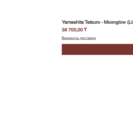
Yamashita Tatsuro - Moonglow (Li
Цена
39 700,00 ₸
Варианты доставки
SoundBar
Республика Казахстан
Алматы
Телефон/WhatsApp: