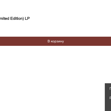
Быстрый просмотр
mited Edition) LP
В корзину
Магазин
Социальные сети
Часто задаваемые вопросы
Facebook
Доставка и возврат
Политика магазина, Оферта
Instagram