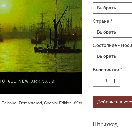
Выбрать
Страна
*
Выбрать
Состояние - Нос
Выбрать
Количество
*
Добавить в кор
eissue, Remastered, Special Edition, 20th 
Штрихкод