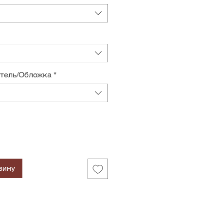
итель/Обложка
*
зину