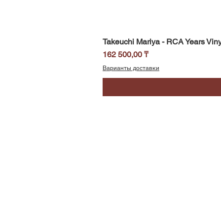
Takeuchi Mariya - RCA Years Viny
Цена
162 500,00 ₸
Варианты доставки
SoundBar
Республика Казахстан
Алматы
Телефон/WhatsApp: