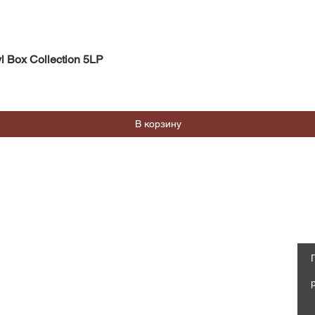
Быстрый просмотр
l Box Collection 5LP
В корзину
Магазин
Социальные сети
Часто задаваемые вопросы
Facebook
Доставка и возврат
Политика магазина, Оферта
Instagram