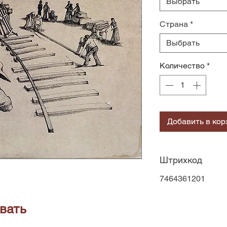
Выбрать
Страна
*
Выбрать
Количество
*
Добавить в кор
Штрихкод
7464361201
вать