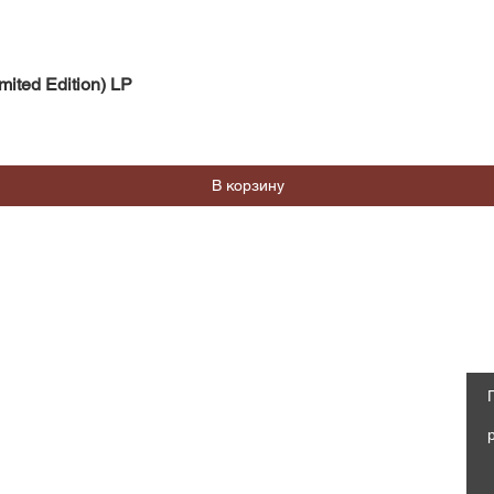
Быстрый просмотр
mited Edition) LP
В корзину
Магазин
Социальные сети
Часто задаваемые вопросы
Facebook
Доставка и возврат
Политика магазина, Оферта
Instagram