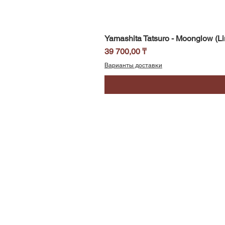
Yamashita Tatsuro - Moonglow (Li
Цена
39 700,00 ₸
Варианты доставки
SoundBar
Республика Казахстан
Алматы
Телефон/WhatsApp: