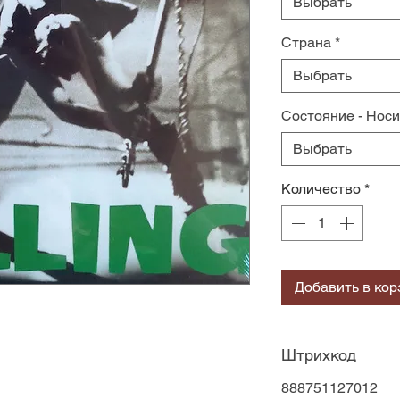
Выбрать
Страна
*
Выбрать
Состояние - Нос
Выбрать
Количество
*
Добавить в кор
Штрихкод
888751127012