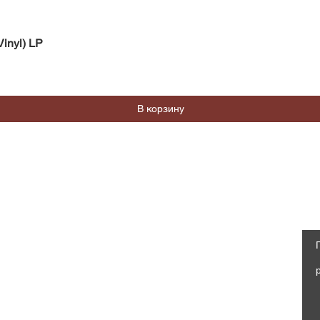
Быстрый просмотр
inyl) LP
В корзину
Магазин
Социальные сети
Часто задаваемые вопросы
Facebook
Доставка и возврат
Политика магазина, Оферта
Instagram
Способы оплаты