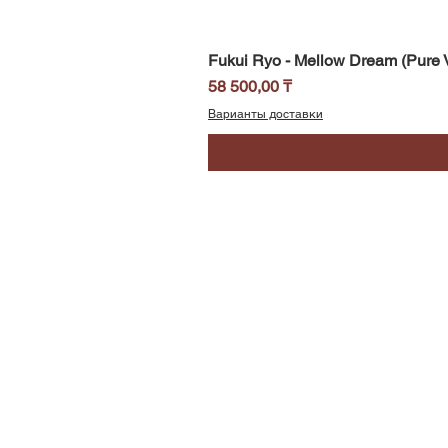
Fukui Ryo - Mellow Dream (Pure V
Цена
58 500,00 ₸
Варианты доставки
SoundBar
Республика Казахстан
Алматы
Телефон/WhatsApp:
+7 705 419 70 65