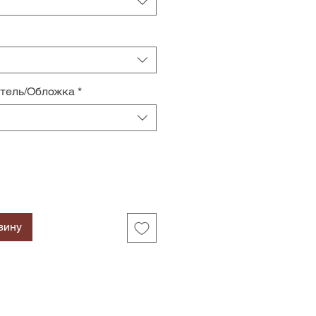
итель/Обложка
*
зину