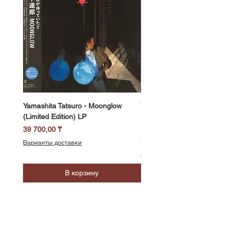
Yamashita Tatsuro - Moonglow
Yamashita Tatsuro - Pocket
(Limited Edition) LP
(2025 Vinyl Edition, Limited
LP
Цена
39 700,00 ₸
Цена
39 700,00 ₸
Варианты доставки
Варианты доставки
В корзину