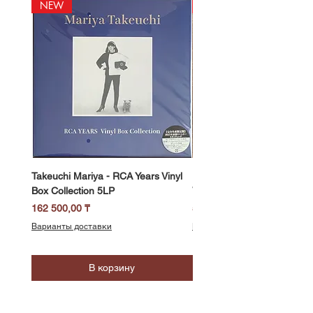
NEW
NEW
Takeuchi Mariya - RCA Years Vinyl
Fukui Ryo - Mellow Dream 
Box Collection 5LP
Vinyl) LP
Цена
Цена
162 500,00 ₸
58 500,00 ₸
Варианты доставки
Варианты доставки
В корзину