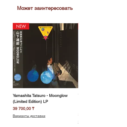
Может заинтересовать
NEW
NEW
Yamashita Tatsuro - Moonglow
Yamashita Tatsuro - Pocket
(Limited Edition) LP
(2025 Vinyl Edition, Limited
LP
Цена
39 700,00 ₸
Цена
39 700,00 ₸
Варианты доставки
Варианты доставки