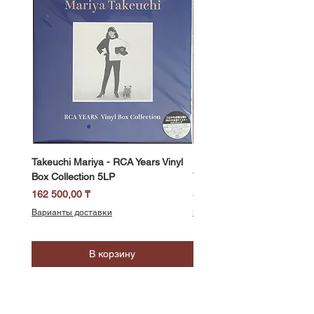
Takeuchi Mariya - RCA Years Vinyl
Fukui Ryo - Mellow Dream 
Box Collection 5LP
Vinyl) LP
Цена
Цена
162 500,00 ₸
58 500,00 ₸
Варианты доставки
Варианты доставки
В корзину