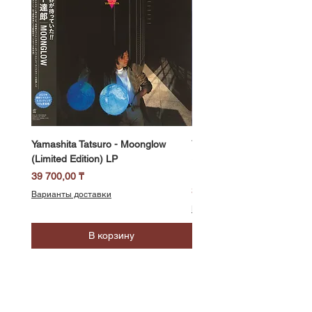
Yamashita Tatsuro - Moonglow
Yamashita Tatsuro - Pocket
(Limited Edition) LP
(2025 Vinyl Edition, Limited
LP
Цена
39 700,00 ₸
Цена
39 700,00 ₸
Варианты доставки
Варианты доставки
В корзину