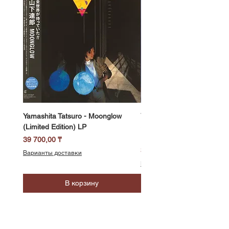
Yamashita Tatsuro - Moonglow
Yamashita Tatsuro - Pocket
(Limited Edition) LP
(2025 Vinyl Edition, Limited
LP
Цена
39 700,00 ₸
Цена
39 700,00 ₸
Варианты доставки
Варианты доставки
В корзину