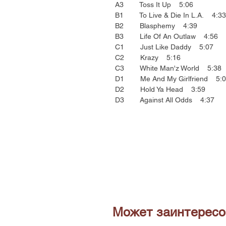
A3 Toss It Up 5:06
B1 To Live & Die In L.A. 4:33
B2 Blasphemy 4:39
B3 Life Of An Outlaw 4:56
C1 Just Like Daddy 5:07
C2 Krazy 5:16
C3 White Man'z World 5:38
D1 Me And My Girlfriend 5:0
D2 Hold Ya Head 3:59
D3 Against All Odds 4:37
Может заинтересо