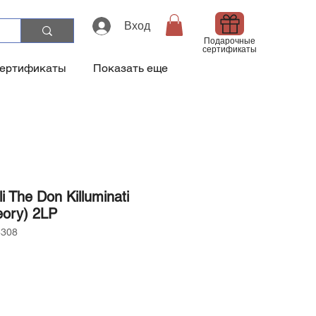
Вход
Подарочные
сертификаты
сертификаты
Показать еще
i The Don Killuminati
eory) 2LP
6308
а