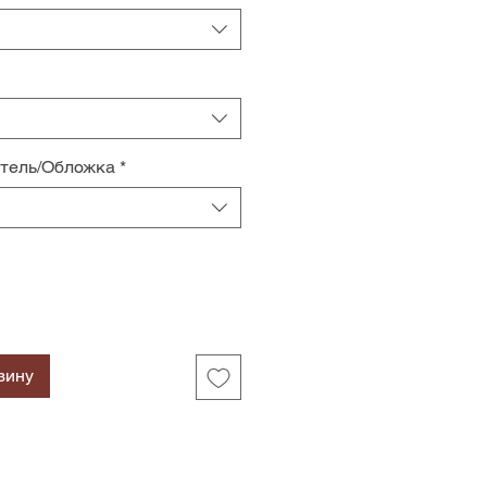
итель/Обложка
*
зину