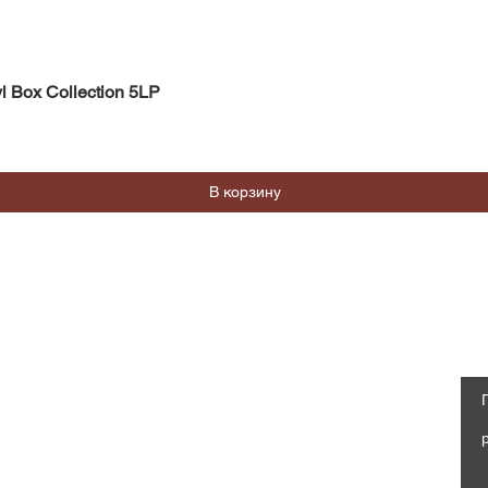
Быстрый просмотр
l Box Collection 5LP
В корзину
Магазин
Социальные сети
Часто задаваемые вопросы
Facebook
Доставка и возврат
Политика магазина, Оферта
Instagram