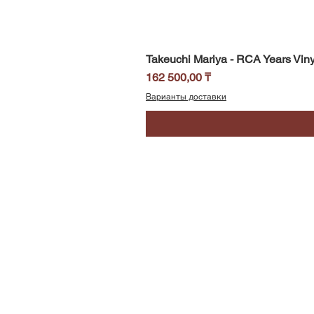
Takeuchi Mariya - RCA Years Viny
Цена
162 500,00 ₸
Варианты доставки
SoundBar
Республика Казахстан
Алматы
Телефон/WhatsApp: