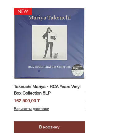
NEW
NEW
Takeuchi Mariya - RCA Years Vinyl
Fukui Ryo - Mellow Dream 
Box Collection 5LP
Vinyl) LP
Цена
Цена
162 500,00 ₸
58 500,00 ₸
Варианты доставки
Варианты доставки
В корзину