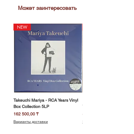
Может заинтересовать
NEW
NEW
Takeuchi Mariya - RCA Years Vinyl
Fukui Ryo - Mellow Dream 
Box Collection 5LP
Vinyl) LP
Цена
Цена
162 500,00 ₸
58 500,00 ₸
Варианты доставки
Варианты доставки