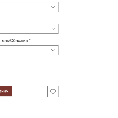
итель/Обложка
*
зину