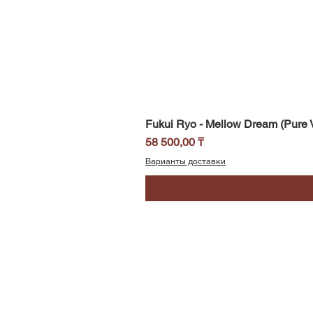
Fukui Ryo - Mellow Dream (Pure V
Цена
58 500,00 ₸
Варианты доставки
SoundBar