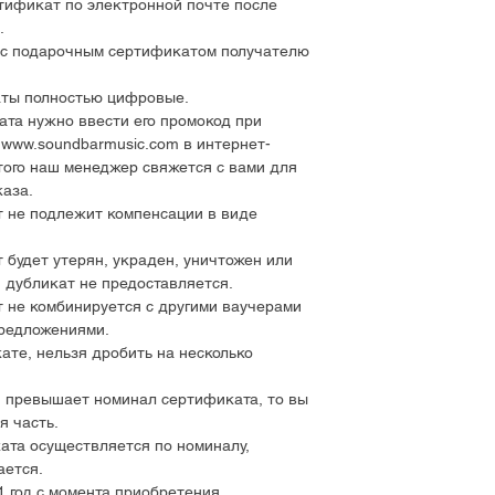
тификат по электронной почте после
.
 с подарочным сертификатом получателю
ты полностью цифровые.
та нужно ввести его промокод при
www.soundbarmusic.com в интернет-
ого наш менеджер свяжется с вами для
аза.
 не подлежит компенсации в виде
будет утерян, украден, уничтожен или
 дубликат не предоставляется.
 не комбинируется с другими ваучерами
предложениями.
ате, нельзя дробить на несколько
и превышает номинал сертификата, то вы
я часть.
ата осуществляется по номиналу,
ается.
 год с момента приобретения.