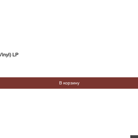
Быстрый просмотр
inyl) LP
В корзину
Магазин
Социальные сети