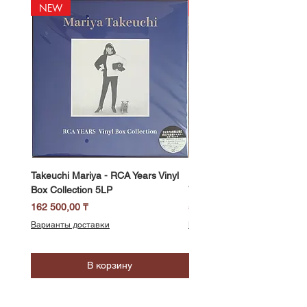
NEW
NEW
Takeuchi Mariya - RCA Years Vinyl
Fukui Ryo - Mellow Dream 
Box Collection 5LP
Vinyl) LP
Цена
Цена
162 500,00 ₸
58 500,00 ₸
Варианты доставки
Варианты доставки
В корзину