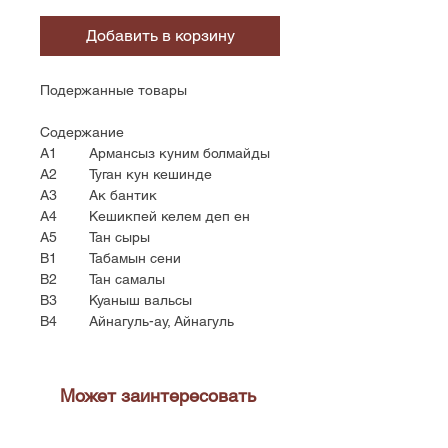
Добавить в корзину
Подержанные товары
Содержание
A1 Армансыз куним болмайды
A2 Туган кун кешинде
A3 Ак бантик
A4 Кешикпей келем деп ен
A5 Тан сыры
B1 Табамын сени
B2 Тан самалы
B3 Куаныш вальсы
B4 Айнагуль-ау, Айнагуль
Может заинтересовать