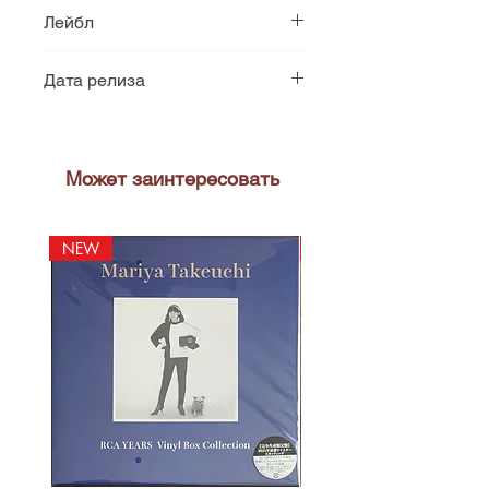
4627135120753
Лейбл
Soviet Grail
Дата релиза
2019
Может заинтересовать
NEW
NEW