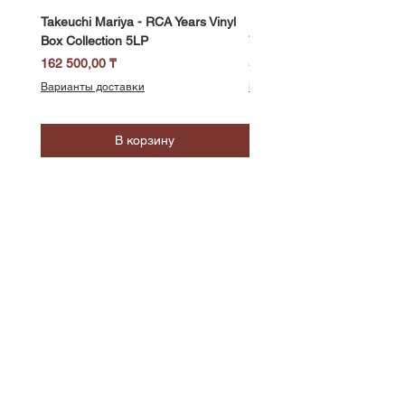
Takeuchi Mariya - RCA Years Vinyl
Fukui Ryo - Mellow Dream 
Box Collection 5LP
Vinyl) LP
Цена
Цена
162 500,00 ₸
58 500,00 ₸
Варианты доставки
Варианты доставки
В корзину
SoundBar
Республика Казахстан
Алматы
Телефон/WhatsApp: