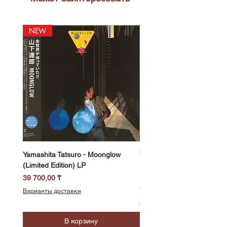
NEW
NEW
Yamashita Tatsuro - Moonglow
Yamashita Tatsuro - Pocket
(Limited Edition) LP
(2025 Vinyl Edition, Limited
LP
Цена
39 700,00 ₸
Цена
39 700,00 ₸
Варианты доставки
Варианты доставки
В корзину